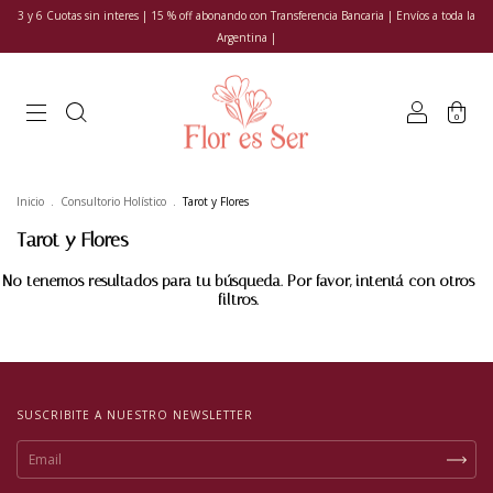
3 y 6 Cuotas sin interes | 15 % off abonando con Transferencia Bancaria | Envíos a toda la
Argentina |
0
Inicio
.
Consultorio Holístico
.
Tarot y Flores
Tarot y Flores
No tenemos resultados para tu búsqueda. Por favor, intentá con otros
filtros.
SUSCRIBITE A NUESTRO NEWSLETTER