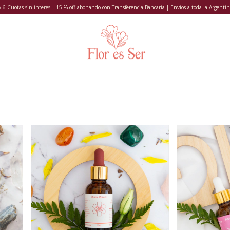
y 6 Cuotas sin interes | 15 % off abonando con Transferencia Bancaria | Envíos a toda la Argentin