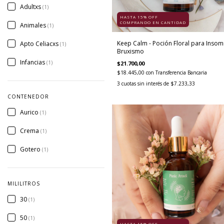
Adultxs
(1)
HASTA 15% OFF
COMPRANDO EN CANTIDAD
Animales
(1)
Keep Calm - Poción Floral para Insom
Apto Celiacxs
(1)
Bruxismo
Infancias
(1)
$21.700,00
$18.445,00
con
Transferencia Bancaria
3
cuotas sin interés de
$7.233,33
CONTENEDOR
Aurico
(1)
Crema
(1)
Gotero
(1)
MILILITROS
30
(1)
50
(1)
HASTA 15% OFF