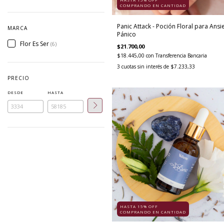
COMPRANDO EN CANTIDAD
Panic Attack - Poción Floral para Ans
MARCA
Pánico
Flor Es Ser
(6)
$21.700,00
$18.445,00
con
Transferencia Bancaria
3
cuotas sin interés de
$7.233,33
PRECIO
DESDE
HASTA
HASTA 15% OFF
COMPRANDO EN CANTIDAD