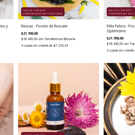
HASTA 15% OFF
HASTA 15% OFF
COMPRANDO EN CANTIDAD
COMPRANDO EN C
nio y
Rescue - Poción de Rescate
Félix Felicis - Po
Optimismo
$21.700,00
$21.700,00
$18.445,00
con
Transferencia Bancaria
$18.445,00
con
Tra
3
cuotas sin interés de
$7.233,33
3
cuotas sin interés
HASTA 15% OFF