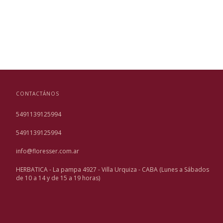
CONTACTÁNOS
5491139125994
5491139125994
info@floresser.com.ar
HERBATICA - La pampa 4927 - Villa Urquiza - CABA (Lunes a Sábados
de 10 a 14 y de 15 a 19 horas)