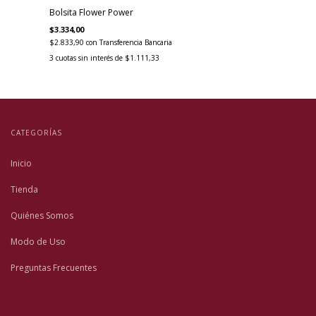
Bolsita Flower Power
$3.334,00
$2.833,90
con
Transferencia Bancaria
3
cuotas sin interés de
$1.111,33
CATEGORÍAS
Inicio
Tienda
Quiénes Somos
Modo de Uso
Preguntas Frecuentes