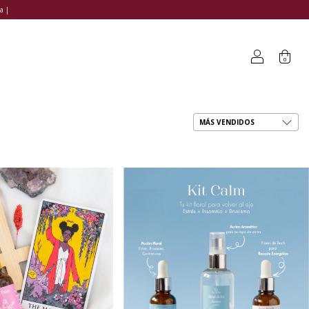
a |
0