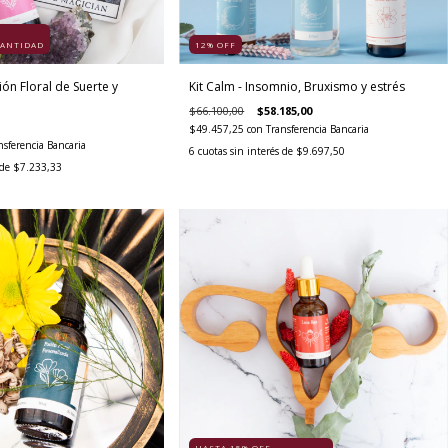
ANTIDAD
12
%
OFF
ción Floral de Suerte y
Kit Calm - Insomnio, Bruxismo y estrés
$66.100,00
$58.185,00
$49.457,25
con
Transferencia Bancaria
nsferencia Bancaria
6
cuotas sin interés de
$9.697,50
 de
$7.233,33
HASTA 15% OFF