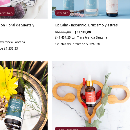
ANTIDAD
12
%
OFF
ción Floral de Suerte y
Kit Calm - Insomnio, Bruxismo y estrés
$66.100,00
$58.185,00
$49.457,25
con
Transferencia Bancaria
nsferencia Bancaria
6
cuotas sin interés de
$9.697,50
 de
$7.233,33
HASTA 15% OFF