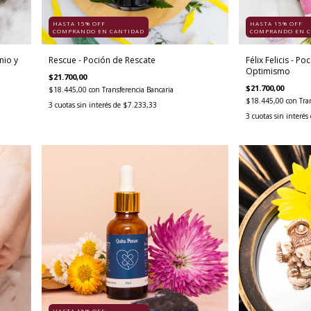
HASTA 15% OFF
HASTA 15% OFF
COMPRANDO EN CANTIDAD
COMPRANDO EN C
nio y
Rescue - Poción de Rescate
Félix Felicis - Po
Optimismo
$21.700,00
$21.700,00
$18.445,00
con
Transferencia Bancaria
$18.445,00
con
Tra
3
cuotas sin interés de
$7.233,33
3
cuotas sin interés
HASTA 15% OFF