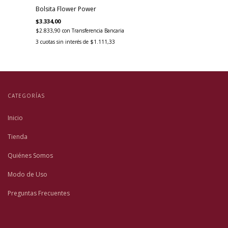
Bolsita Flower Power
$3.334,00
$2.833,90
con
Transferencia Bancaria
3
cuotas sin interés de
$1.111,33
CATEGORÍAS
Inicio
Tienda
Quiénes Somos
Modo de Uso
Preguntas Frecuentes