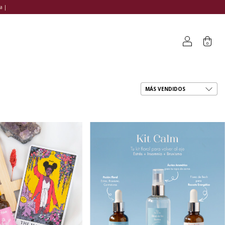
a |
0