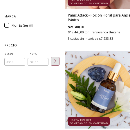
COMPRANDO EN CANTIDAD
Panic Attack - Poción Floral para Ans
MARCA
Pánico
Flor Es Ser
(6)
$21.700,00
$18.445,00
con
Transferencia Bancaria
3
cuotas sin interés de
$7.233,33
PRECIO
DESDE
HASTA
HASTA 15% OFF
COMPRANDO EN CANTIDAD