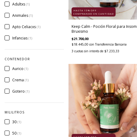
Adultxs
(1)
HASTA 15% OFF
COMPRANDO EN CANTIDAD
Animales
(1)
Keep Calm - Poción Floral para Insom
Apto Celiacxs
(1)
Bruxismo
Infancias
(1)
$21.700,00
$18.445,00
con
Transferencia Bancaria
3
cuotas sin interés de
$7.233,33
CONTENEDOR
Aurico
(1)
Crema
(1)
Gotero
(1)
MILILITROS
30
(1)
50
(1)
HASTA 15% OFF