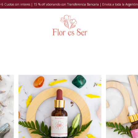
y 6 Cuotas sin interes | 15 % off abonando con Transferencia Bancaria | Envíos a toda la Argentin