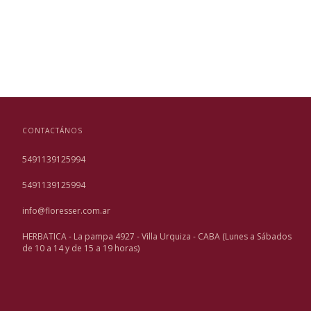
CONTACTÁNOS
5491139125994
5491139125994
info@floresser.com.ar
HERBATICA - La pampa 4927 - Villa Urquiza - CABA (Lunes a Sábados
de 10 a 14 y de 15 a 19 horas)