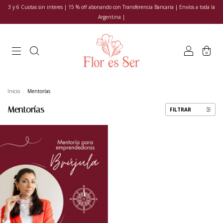
3 y 6 Cuotas sin interes | 15 % off abonando con Transferencia Bancaria | Envíos a toda la
Argentina |
0
Inicio
.
Mentorías
Mentorías
FILTRAR