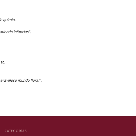
de quimio.
 atiendo infancias".
at.
ravilloso mundo floral".
CATEGORÍAS