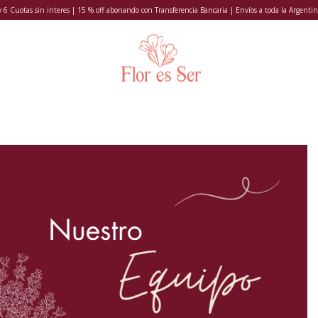
y 6 Cuotas sin interes | 15 % off abonando con Transferencia Bancaria | Envíos a toda la Argentin