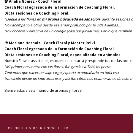
🌸 Analía Gomez - Coach Floral.
Coach Floral egresada de la formación de Coaching Floral.
Dicta sesiones de Coaching Floral.
"Llegue a las flores en
mi propia búsqueda de sanación
, durante sesiones 
Hoy acompaño a otrxs desde ese amor profundo por la vida.Además…
¡soy docente y directiva de un colegio (casi por jubilar
​me)​
. Por lo que también
🌸 Mariana Hernaiz - Coach Floral y Master Reiki
Coach Floral egresada de la formación de Coaching Floral.
Dicta sesiones de Coaching Floral, especializada en animales.
Nuestra Flower assistance, es quien te contacta y responde tus dudas por ch
"Mi primer encuentro con las flores, fue gracias a Tobi, mi perro.
Teníamos que hacer un viaje largo y quería acompañarlo en toda esa
transición desde un lado amoroso, y así fue cómo nos enamoramos de este ma
Bienvenidxs a este mundo de aromas y flores!
SUSCRIBITE A NUESTRO NEWSLETTER