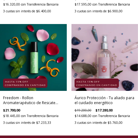
$16.320,00
con
Transferencia Bancaria
$17.595,00
con
Transferencia Bancaria
3
cuotas sin interés de
$6.400,00
3
cuotas sin interés de
$6.900,00
HASTA 15% OFF
HASTA 15% OFF
COMPRANDO EN CANTIDAD
COMPRANDO EN CANTIDAD
Freedom - Rollon
Áurico Protección - Tu aliado para
Aromaterapéutico de Rescate
el cuidado energético
Emocional
$21.700,00
$19.200,00
$17.280,00
$18.445,00
con
Transferencia Bancaria
$14.688,00
con
Transferencia Bancaria
3
cuotas sin interés de
$7.233,33
3
cuotas sin interés de
$5.760,00