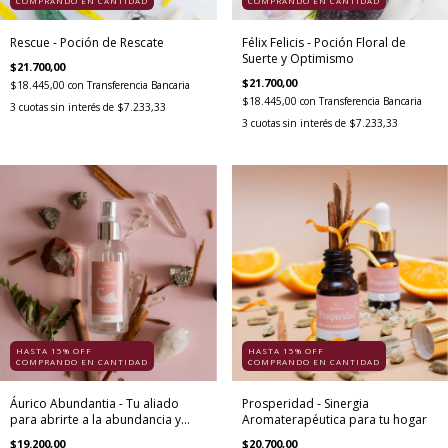
COMPRANDO EN CANTIDAD
COMPRANDO EN CANTIDAD
Rescue - Poción de Rescate
Félix Felicis - Poción Floral de
Suerte y Optimismo
$21.700,00
$21.700,00
$18.445,00
con
Transferencia Bancaria
$18.445,00
con
Transferencia Bancaria
3
cuotas sin interés de
$7.233,33
3
cuotas sin interés de
$7.233,33
HASTA 15% OFF
HASTA 15% OFF
COMPRANDO EN CANTIDAD
COMPRANDO EN CANTIDAD
Áurico Abundantia - Tu aliado
Prosperidad - Sinergia
para abrirte a la abundancia y
Aromaterapéutica para tu hogar
merecimiento
$19.200,00
$20.700,00