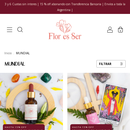
3 y 6 Cuotas sin interes | 15 % off abonando con Transferencia Bancaria | Envíos a toda la
Argentina |
0
Inicio
.
MUNDIAL
MUNDIAL
FILTRAR
HASTA 15% OFF
HASTA 15% OFF